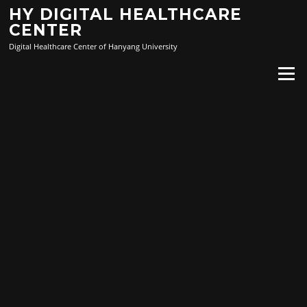
Skip
HY DIGITAL HEALTHCARE
to
CENTER
content
Digital Healthcare Center of Hanyang University
Menu