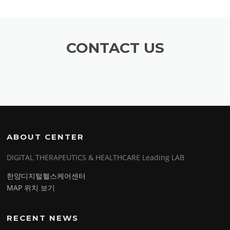
CONTACT US
ABOUT CENTER
DIGITAL THERAPEUTICS & HEALTHCARE Leading LAB
한양디지털헬스케어센터
MAP 위치 보기
RECENT NEWS