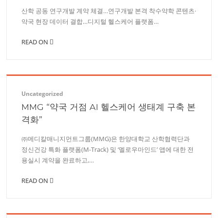
산학 공동 연구개발 계약 체결…연구개발 본격 착수약학 콘텐츠·
약국 현장 데이터 결합…디지털 헬스케어 플랫폼…
READ ON
Uncategorized
MMG “약국 거점 AI 헬스케어 생태계 구축 본
격화”
㈜메디칼매니지먼트그룹(MMG)은 한양대학교 산학협력단과
정신건강 특화 플랫폼(M-Track) 및 ‘멜로우마인드’ 앱에 대한 전
용실시 계약을 완료하고,…
READ ON