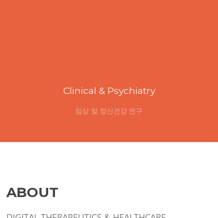
Clinical & Psychiatry
임상 및 정신건강 연구
ABOUT
DIGITAL THERAPEUTICS & HEALTHCARE