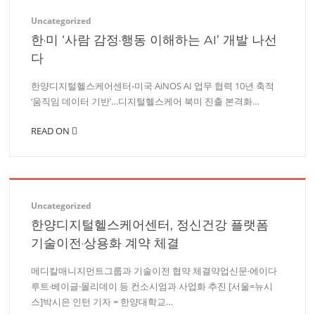
Uncategorized
한·미 ‘사람 감정·행동 이해하는 AI’ 개발 나선
다
한양디지털헬스케어센터-미국 AiNOS AI 업무 협력 10년 축적
‘움직임 데이터 기반’…디지털헬스케어 북미 진출 본격화…
READ ON
Uncategorized
한양디지털헬스케어센터, 정신건강 플랫폼
기술이전·상용화 계약 체결
메디칼매니지먼트그룹과 기술이전 협약 체결약업신문·에이다
루트·베이글·몰리데이 등 컨소시엄과 사업화 추진 [서울=뉴시
스]박시은 인턴 기자 = 한양대학교…