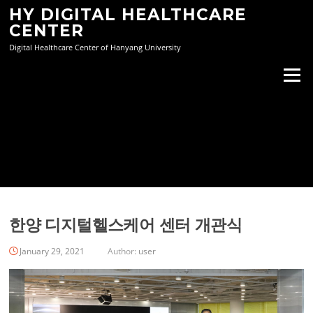
Skip
HY DIGITAL HEALTHCARE
to
CENTER
content
Digital Healthcare Center of Hanyang University
Menu
한양 디지털헬스케어 센터 개관식
January 29, 2021
Author:
user