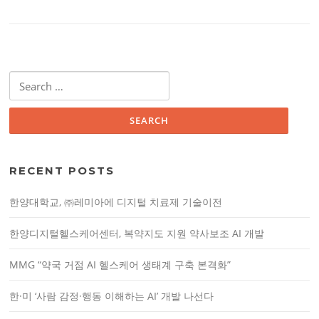
S
e
a
r
c
h
RECENT POSTS
f
o
한양대학교, ㈜레미아에 디지털 치료제 기술이전
r
:
한양디지털헬스케어센터, 복약지도 지원 약사보조 AI 개발
MMG “약국 거점 AI 헬스케어 생태계 구축 본격화”
한·미 ‘사람 감정·행동 이해하는 AI’ 개발 나선다