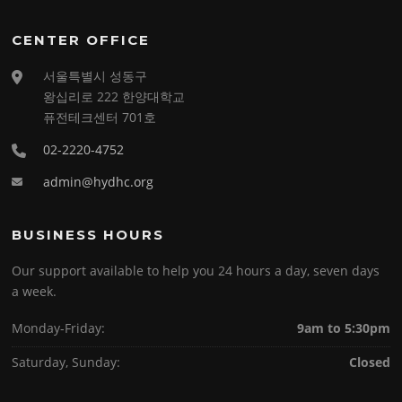
CENTER OFFICE
서울특별시 성동구
왕십리로 222 한양대학교
퓨전테크센터 701호
02-2220-4752
admin@hydhc.org
BUSINESS HOURS
Our support available to help you 24 hours a day, seven days
a week.
Monday-Friday:
9am to 5:30pm
Saturday, Sunday:
Closed