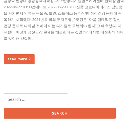
김형숙 한양대 공공정책대학원 교수·한양디지털헬스케어센터 센터장 입력
2022-06-22 03:00업데이트 2022-06-29 18:00 신종 코로나바이러스 감염증
을 거치면서 인류는 우울증, 불안, 스트레스 등 다양한 정신건강 문제에 주
목하기 시작했다. 2021년 미국의 투자은행 JP모건은 “다음 팬데믹은 정신
건강 문제로 나타날 것이며 이는 디지털로 극복해야 한다”고 예측했다. 디
지털이 어떻게 정신건강 문제를 해결한다는 것일까? 디지털 대전환의 시대
를 맞이해 양질의…
read more
S
e
a
r
c
h