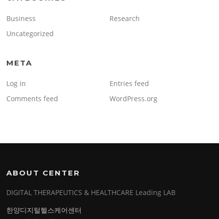
Business
Research
Uncategorized
META
Log in
Entries feed
Comments feed
WordPress.org
ABOUT CENTER
DIGITAL THERAPEUTICS & HEALTHCARE Leading LAB
한양디지털헬스케어센터