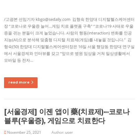
/고광본 선임기자 kbgo@sedaily.com ​ 김형숙 한양대 디지털헬스케어센터
장 “코로나로 우울증 늘어…게임 치료 플랫폼 구축” “코로나19 사태로 우울
증을 겪는 분들이 크게 늘었습니다. 사람의 행동(interaction) 변화를 인공
지능(AI)으로 분석해 맞춤형 디지털 치료제(게임)를 내놓을 것입니다.” ​ 김
형숙(50) 한양대 디지털헬스케어센터장은 16일 서울 행당동 한양대 연구실
에서 서울경제와 인터뷰를 갖고 “앞으로 병원 임상을 거쳐 일상생활에서
모바일 등 전자…
read more
[서울경제] 이젠 앱이 藥(치료제)···코로나
블루(우울증), 게임으로 치료한다
November 25, 2021
Author:
user