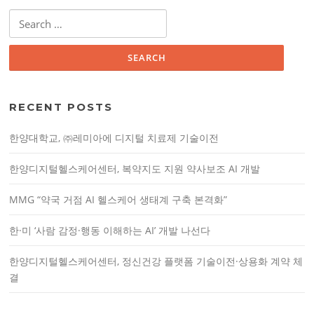
n
S
a
e
v
a
i
r
g
c
a
h
RECENT POSTS
f
t
o
i
한양대학교, ㈜레미아에 디지털 치료제 기술이전
r
o
:
n
한양디지털헬스케어센터, 복약지도 지원 약사보조 AI 개발
MMG “약국 거점 AI 헬스케어 생태계 구축 본격화”
한·미 ‘사람 감정·행동 이해하는 AI’ 개발 나선다
한양디지털헬스케어센터, 정신건강 플랫폼 기술이전·상용화 계약 체
결