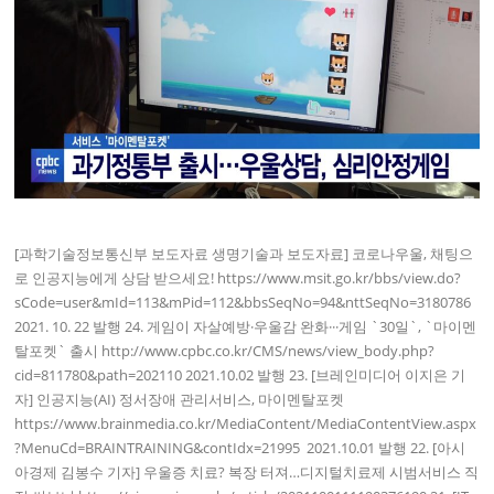
[과학기술정보통신부 보도자료 생명기술과 보도자료] ​코로나우울, 채팅으
로 인공지능에게 상담 받으세요! https://www.msit.go.kr/bbs/view.do?
sCode=user&mId=113&mPid=112&bbsSeqNo=94&nttSeqNo=3180786
2021. 10. 22 발행 24. 게임이 자살예방·우울감 완화···게임 `30일`, `마이멘
탈포켓` 출시 http://www.cpbc.co.kr/CMS/news/view_body.php?
cid=811780&path=202110 2021.10.02 발행 23. [브레인미디어 이지은 기
자] 인공지능(AI) 정서장애 관리서비스, 마이멘탈포켓
https://www.brainmedia.co.kr/MediaContent/MediaContentView.aspx
?MenuCd=BRAINTRAINING&contIdx=21995 ​ 2021.10.01 발행 22. [아시
아경제 김봉수 기자] 우울증 치료? 복장 터져…디지털치료제 시범서비스 직