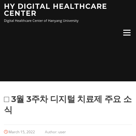
Skip
HY DIGITAL HEALTHCARE
to
CENTER
content
Digital Healthcare Center of Hanyang University
Menu
□ 3월 3주차 디지털 치료제 주요 소
식
March 15, 2022
Author:
user