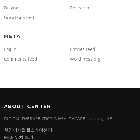
Business
Research
Uncategorized
META
Log in
Entries feed
Comments feed
WordPress.org
ABOUT CENTER
DIGITAL THERAPEUTICS & HEALTHCARE Leading LAB
한양디지털헬스케어센터
MAP 위치 보기