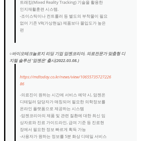
트래킹(Mixed Reality Tracking) 기술을 활용한
인지재활훈련 시스템.
-조이스틱이나 컨트롤러 등 별도의 부착물이 필요
없어 기존 VR(가상현실) 제품보다 몰입도가 높은
편
○바이오테크놀로지 리딩 기업 암젠코리아, 의료전문가 맞춤형 디
지털 솔루션 ’암젠온‘ 출시(2022.03.08.)
https://mdtoday.co.kr/news/view/10655735727226
86
-의료진이 원하는 시간에 서비스 예약 시, 암젠온
디테일러 담당자가 매칭되어 필요한 의학정보를
온라인 플랫폼으로 제공하는 시스템
-암젠코리아의 제품 및 관련 질환에 대한 최신 임
상자료와 진료 가이드라인, 급여 기준 등 진료현
장에서 필요한 정보 빠르게 획득 가능
-사용자가 원하는 정보를 5분 화상 디테일 서비스