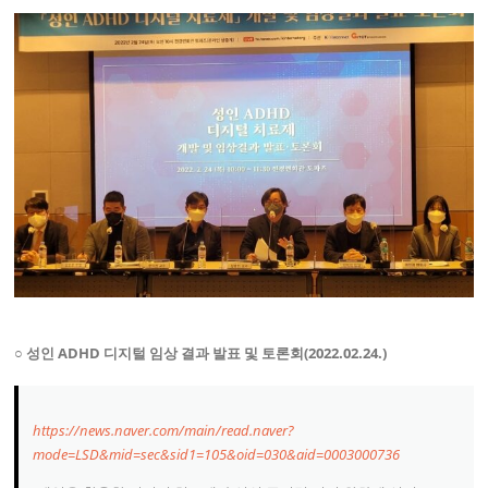
○ 성인 ADHD 디지털 임상 결과 발표 및 토론회(2022.02.24.)
https://news.naver.com/main/read.naver?
mode=LSD&mid=sec&sid1=105&oid=030&aid=0003000736