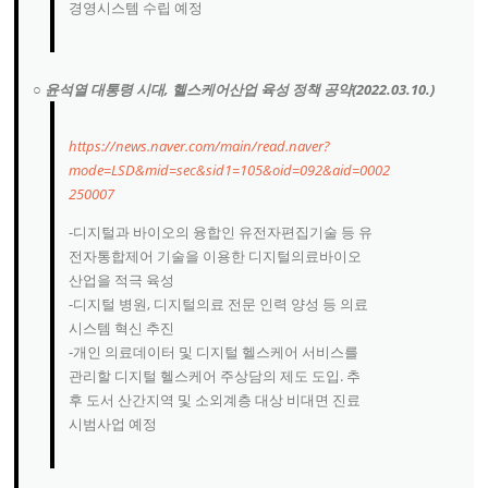
경영시스템 수립 예정
○ 윤석열 대통령 시대, 헬스케어산업 육성 정책 공약(2022.03.10.)
https://news.naver.com/main/read.naver?
mode=LSD&mid=sec&sid1=105&oid=092&aid=0002
250007
-디지털과 바이오의 융합인 유전자편집기술 등 유
전자통합제어 기술을 이용한 디지털의료바이오
산업을 적극 육성
-디지털 병원, 디지털의료 전문 인력 양성 등 의료
시스템 혁신 추진
-개인 의료데이터 및 디지털 헬스케어 서비스를
관리할 디지털 헬스케어 주상담의 제도 도입. 추
후 도서 산간지역 및 소외계층 대상 비대면 진료
시범사업 예정