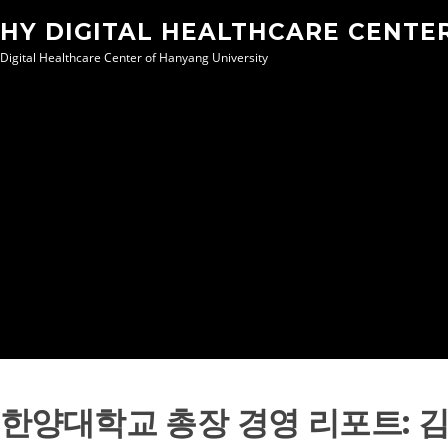
Skip
HY DIGITAL HEALTHCARE CENTE
to
Digital Healthcare Center of Hanyang University
content
한양대학교 총장 경영 리포트: